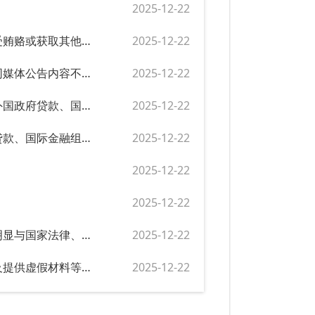
2025-12-22
评审专家未依法独立评审、泄露评审情况；应回避而未回避；收受贿赂或获取其他不正当利益、存在明显不合理或不正当倾向性等行为的处罚
2025-12-22
采购人、采购代理机构应公告而未公告、不在指定媒体公告、不同媒体公告内容不一致、未按规定期限公告、公告信息不真实、排斥潜在供应商等行为的处罚
2025-12-22
国家机关及其工作人员违反规定使用、骗取政府承贷或者担保的外国政府贷款、国际金融组织贷款的处罚
2025-12-22
违反规定使用、骗取财政资金以及政府承贷或者担保的外国政府贷款、国际金融组织贷款行为的处罚
2025-12-22
2025-12-22
2025-12-22
金融企业不按照规定建立内部财务管理制度；内部财务管理制度明显与国家法律、法规和统一的财务管理规章制度相抵触，且不按财政部门要求修改的；不按照规定提供财务信息的；拒绝、阻扰依法实施的财务监督的处罚
2025-12-22
金融企业在报送国有资本保值增值材料中存在故意漏报、瞒报以及提供虚假材料等情况的处罚
2025-12-22