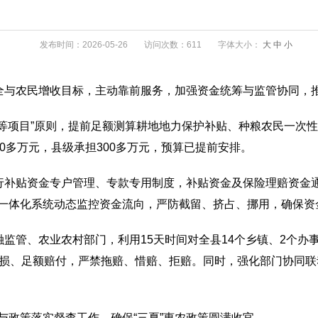
发布时间：2026-05-26
访问次数：611
字体大小：
大
中
小
安全与农民增收目标，主动靠前服务，加强资金统筹与监管协同，
钱等项目”原则，提前足额测算耕地地力保护补贴、种粮农民一次性
600多万元，县级承担300多万元，预算已提前安排。
执行补贴资金专户管理、专款专用制度，补贴资金及保险理赔资金
一体化系统动态监控资金流向，严防截留、挤占、挪用，确保资
融监管、农业农村部门，利用15天时间对全县14个乡镇、2个办
定损、足额赔付，严禁拖赔、惜赔、拒赔。同时，强化部门协同
与政策落实督查工作，确保“三夏”惠农政策圆满收官。