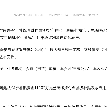
发布时间：2026-05-20
访问次数：614
字体大小：
大
中
小
的“钱袋子”。社旗县财政局紧扣“守耕地、惠民生”核心，主动联动
切实守护耕地“生命线”，让惠农红利加速直达农户。
力保护补贴政策整体延续稳定，按照省里统一要求，继续依据《河
益不受损。
报、村级初核、乡镇（街道）审核、县乡村“三级公示”、县农业
耕地地力保护补贴资金11107万元已陆续拨付至县级补贴发放
、农户信息核实、种植面积统计公示、土地确权信息与实际种植