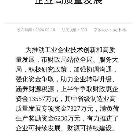
发布时间：2024-09-16
访问次数：200
字体大小：
大
中
小
为推动
工业
企业技术创新和高质
量发展，
市财政局
站位
全局、服务
大
局，
积极研究政策，加强协调沟通，
强化资金争取，助力企业转型升级、
涵养财源税源，
上半年
争取财政惠企
资金
13557万元
，其中
省级制造业高
质量发展专项资金
7327万元
，满负荷
生产奖励资金
6230万元，有力推进了
企业可持续发展、财源可持续建设。