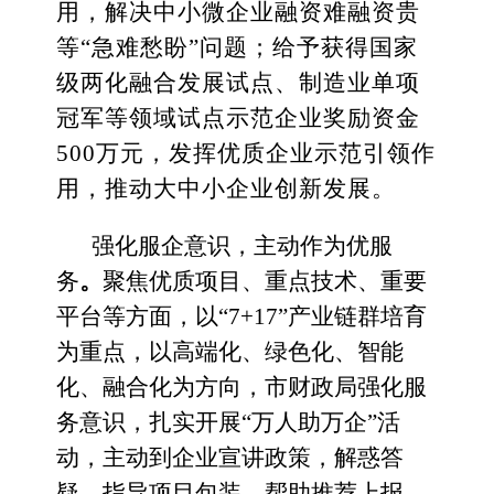
用，
解决中小微企业融资难融资贵
等
“急难愁盼”问题
；
给予获得国家
级
两化融合发展试点
、制造业单项
冠军等领域试点示范企业奖励
资金
500万元
，发挥优质企业示范引领作
用，推动大中小企业创新发展。
强化服企意识，主动作为优服
务
。
聚焦优质项目、重点技术、重要
平台等方面，
以
“
7+17
”产业链群培育
为重点，
以高端化、绿色化、智能
化、融合化为方向，
市财政局
强化服
务意识，扎实开展
“万人助万企”活
动，主动到企业宣讲政策，解惑答
疑，指导项目包装，帮助推荐上报，